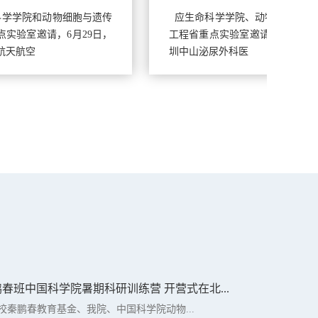
与遗传
应生命科学学院、动物细胞与遗传
应生
9日，
工程省重点实验室邀请，6月20日深
工程
圳中山泌尿外科医
尔滨
鹏春班中国科学院暑期科研训练营 开营式在北...
我校秦鹏春教育基金、我院、中国科学院动物...