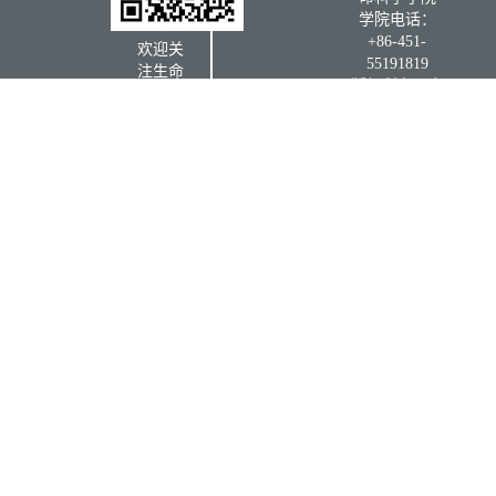
学院电话：
+86-451-
欢迎关
55191819
注生命
版权所有：东
科学学
北农业大学生
院微信
命科学学院
公众号
学院信
箱：
书记信
箱：