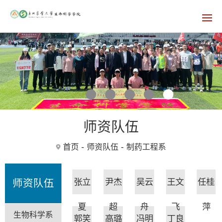
师资队伍
-
-
首页
师资队伍
制药工程系
张立
尹杰
吴云
王文
任桂
师资队伍
夏
超
舟
飞
萍
生物科学系
郭笑
高璐
冯明
丁良