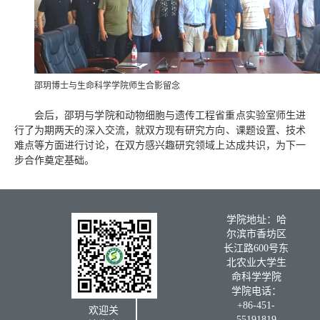
邵玥博士与生命科学学院师生合影留念
会后，
邵玥
与学院和动物细胞与遗传工程省重点实验室师生进
行了
为期两天的
深入交流，就双方现有研究方向、课题设置、技术
难点等方面进行讨论，在双方感兴趣研究领域上达成共识，为下一
步合作奠定基础。
学院地址：哈
尔滨市香坊区
长江路600号东
北农业大学生
命科学学院
学院电话：
+86-451-
欢迎关
55191819