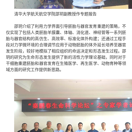
清华大学航天航空学院邵玥副教授作专题报告
利用力学界面引导胚胎与器官发育重建的策略，
不
邵玥介绍了
仅
实现了包括人类胚胎羊膜囊、体轴、消化道、神经管等一系列胚
胎与器官结构的高仿生、高效率、标准化体外构建
；
还
通过工程手
段对力学微环境的合理调节应用于动物胚胎的体外延长培养至器官
发生阶段
，
较好地模拟了相应组织的命运决定和形态发生过程
。
邵
玥的研究
为生命形态发生提供了新的活性力学理论基础
，
同时对于
干细胞重建胚胎和器官发育在生殖医学、再生医学、动物育种等领
域
方面的研究工作提供新思路
。