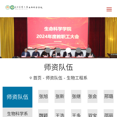
师资队伍
-
-
首页
师资队伍
生物工程系
张旭
张新
张继
张会
邢璐
师资队伍
生物科学系
魏颖
王浩
王多
双宝
邵丽