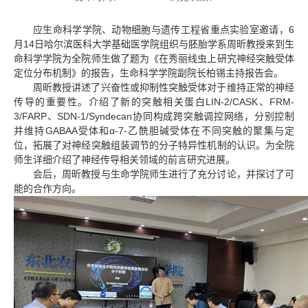
应生命科学学院、动物细胞与遗传工程省重点实验室邀请，6
月14日哈尔滨医科大学基础医学院组织与胚胎学系周昕教授来到生
命科学学院为全院师生做了题为《在秀丽线虫上研究神经突触受体
定位分布机制》的报告，生命科学学院副院长柏锡主持报告会。
周昕教授讲述了兴奋性或抑制性突触受体对于维持正常的神经
传导的重要性。介绍了新的突触相关蛋白LIN-2/CASK、FRM-
3/FARP、SDN-1/Syndecan协同构成跨突触调控网络，分别控制
并维持GABAA受体和α-7-乙酰胆碱受体在不同突触的聚集与定
位，拓展了对神经突触组装调节的分子特异性机制的认识。为全院
师生详细介绍了神经传导相关领域的前言研究进展。
会后，周昕教授与生命学院师生进行了充分讨论，并探讨了可
能的合作方向。