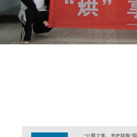
“公祭之笔，书史铭殇”