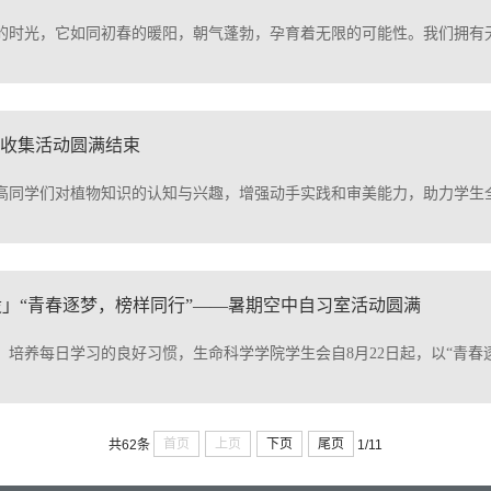
的时光，它如同初春的暖阳，朝气蓬勃，孕育着无限的可能性。我们拥有
作收集活动圆满结束
高同学们对植物知识的认知与兴趣，增强动手实践和审美能力，助力学生
」“青春逐梦，榜样同行”——暑期空中自习室活动圆满
、培养每日学习的良好习惯，生命科学学院学生会自8月22日起，以“青春
首页
上页
下页
尾页
共62条
1/11