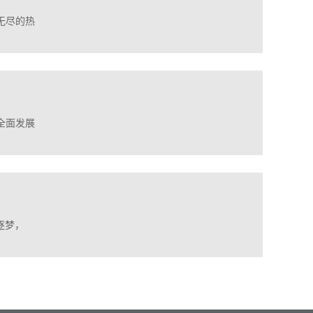
无尽的热
全面发展
逐梦，