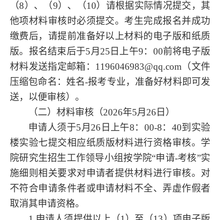
（8）、（9）、（10）请根据实际情况提交，其
他项材料审核时必须提交。考生完成报名并成功
缴费后，请提前准备好以上材料的电子版和纸质
版。报名结束后于
5
月
25
日
上
午
9
：
0
0前将电子版
材料发送指定邮箱：1196046983@qq.com
（
文件
压缩包命名：姓名
-报考专业，准备好材料即可发
送，以便审核）
。
（二）材料审核
（
2026年5月
26日
）
申请人须
于
5月26日上午8：00-8：40到实验
楼实验七
提交相应
纸质版
材料
进行资格审核
。学
院研究生招生工作领导小组按学院
“申请-考核”实
施细则相关要求对申请者提供材料进行审核。对
不符合申请条件者或申请材料不全、弄虚作假者
取消其申请资格。
1.申请人须提供以上（1）至（13）项电子版