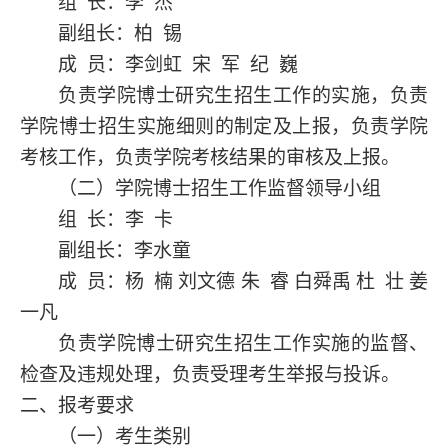
组
长：李
杰
副组长：柏
锡
成
员：李剑虹
宋
军
纪
巍
负责学院博士研究生招生工作的实施，负责
学院博
士
招生实施细则的制定及上报，负责学院
考核工作，负责学院考核结果的审核及上报。
（二）学院博士招生工作监督领导小组
组
长：李
卡
副组长：李水童
成
员：杨
楠
刘文德
朱
睿
白舜禹
杜
壮
姜
一凡
负责学院博士研究生招生工作实施的监督、
检查及违规处理，负责受理考生举报与投诉。
二、报考要求
（一）考生类别