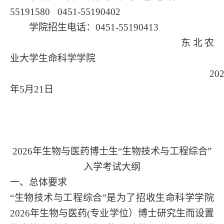
55191580 0451-55190402
学院招生电话：
0451-55190413
东北农
业大学生命科学学院
20
年
5
月
21
日
2026年
生物与医药
博士生
“
生物技术与工程
综合
”
入学考试大纲
一、总体要求
“生物技术与工程综合”是为了招收生命科学学院
202
6
年生物与医药
(专业学位）博士研究生而设置