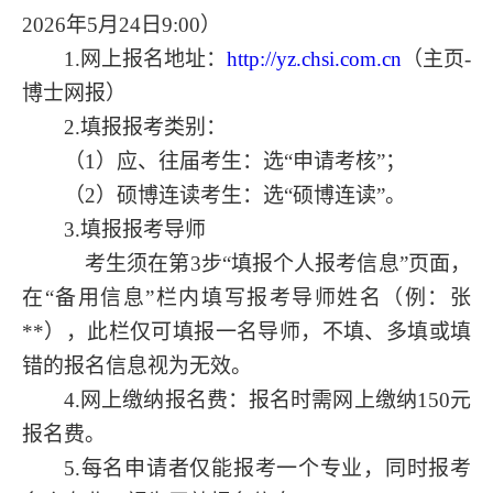
2026年
5
月
24
日
9
:00）
1.网上报名地址：
http://yz.chsi.com.cn
（主页
-
博士网报）
2.填报报考类别：
（
1）应、
往
届考生：选
“申请考核”；
（
2）硕博连读考生：选“硕博连读”。
3.填报报考导师
考生须在第
3步“填报个人报考信息”页面，
在“备用信息”栏内填写报考导师姓名（例：张
**），此栏仅可填报一名导师，不填、多填或填
错的报名信息视为无效。
4.网上缴纳报名费：报名时需网上缴纳150元
报名费。
5.每名申请者仅能报考一个专业，同时报考