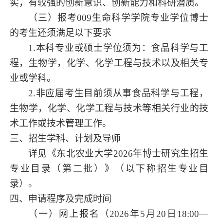
实，有较强的创新意识、创新能力和科研潜质。
（
三
）
报考
009生命科学学院专业
学位
博士
的考生还须满足以下要求
1.本科专业或硕士学位须为：食品科学与工
程，生物学，化学、化学工程与技术以及相关专
业或学科。
2.非应届考生目前须从事食品科学与工程，
生物学，化学、化学工程与技术等相关行业的技
术工作或技术管理工作。
三、招生学科、计划及导师
详见
《
东北农业大学
2026年
博士研究生
招生
专业目录（第二批）》
（以下称招生专业目
录）。
四、申请程序及完成时间
（一）网上报名
（
202
6
年
5
月
20
日
18
:00—