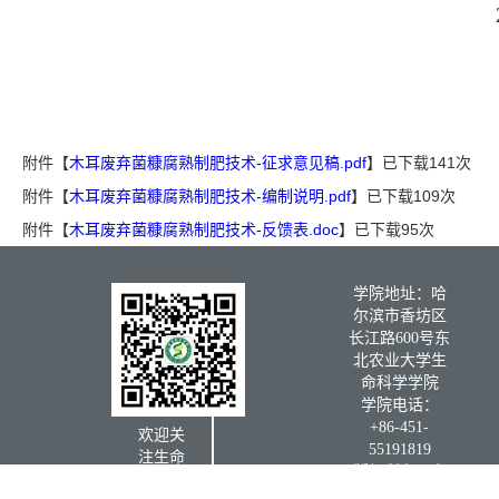
附件【
木耳废弃菌糠腐熟制肥技术-征求意见稿.pdf
】已下载
141
次
附件【
木耳废弃菌糠腐熟制肥技术-编制说明.pdf
】已下载
109
次
附件【
木耳废弃菌糠腐熟制肥技术-反馈表.doc
】已下载
95
次
学院地址：哈
尔滨市香坊区
长江路600号东
北农业大学生
命科学学院
学院电话：
+86-451-
欢迎关
55191819
注生命
版权所有：东
科学学
北农业大学生