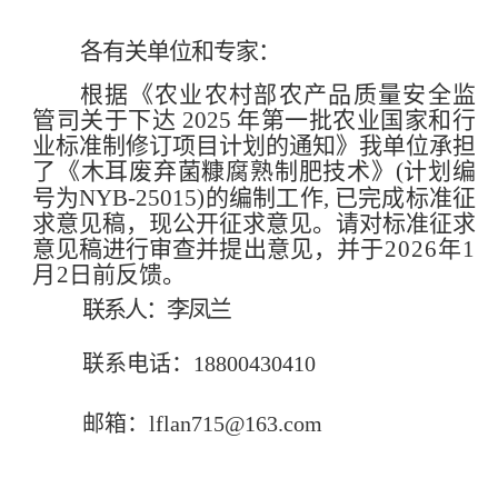
各有关单位和专家：
根据《农业农村部农产品质量安全监
管司
关于下达
2025 年第一批农业国家和行
业标准制修订项目计划的通知》我单位承担
了《木耳废弃菌糠腐熟制肥技术》(计划编
号
为
NYB
-2
5015
)
的
编制工作
, 已完成标准征
求意见稿
，
现公开征求意见
。
请对标准
征求
意见稿进行审查并提出意见
，
并
于
2026
年
1
月
2
日前反馈。
联系人：
李凤兰
联系电话：
18800430410
邮箱：
lflan715@163.com